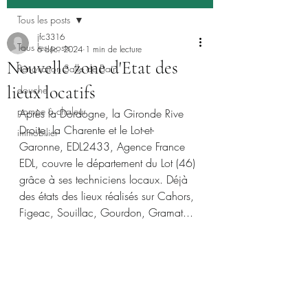
Tous les posts
jfc3316
Tous les posts
6 déc. 2024
1 min de lecture
Nouvelle zone d'Etat des
Rénovation Salle de Bain
lieux locatifs
douche
pompe à chaleur
Après la Dordogne, la Gironde Rive 
Droite, la Charente et le Lot-et-
immobilier
Garonne, EDL2433, Agence France 
EDL, couvre le département du Lot (46) 
grâce à ses techniciens locaux. Déjà 
des états des lieux réalisés sur Cahors, 
Figeac, Souillac, Gourdon, Gramat...