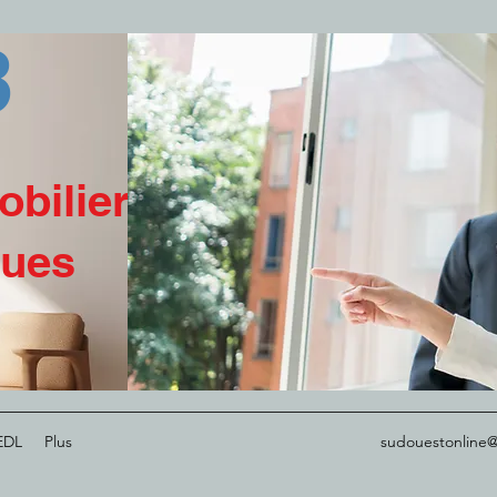
3
obiliers
ques
EDL
Plus
sudouestonline@