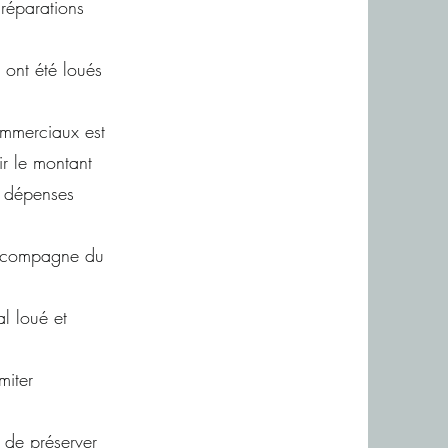
 réparations
x ont été loués
commerciaux est
ir le montant
s dépenses
’accompagne du
l loué et
miter
n de préserver