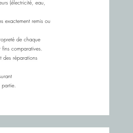
rs (électricité, eau,
es exactement remis ou
propreté de chaque
 fins comparatives.
t des réparations
surant
partie.