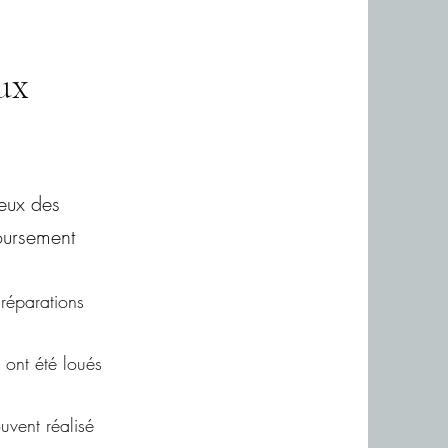
ux
ieux des
boursement
 réparations
x ont été loués
uvent réalisé