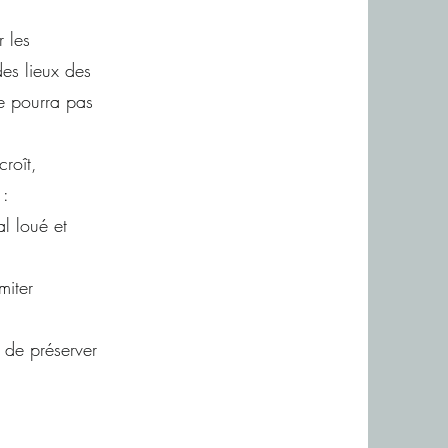
r les
des lieux des
ne pourra pas
roît,
 :
l loué et
miter
n de préserver